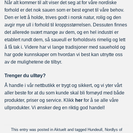
Når alt kommer til alt viser det seg at for våre nordiske
forhold er det nok sauen som er best egnet til våre behov.
Den er lett å holde, trives godt i norsk natur, rolig og den
avgir mye ull i forhold til kroppsstørrelsen. Dessuten finnes
det allerede svært mange av dem, og en hel industri er
etablert rundt dem, så saueull er forholdsvis rimelig og lett
å få tak i. Videre har vi lange tradisjoner med sauehold og
har gode kunnskaper om hvordan vi best kan utnytte oss
av de mulighetene de tilbyr.
Trenger du ulltøy?
Å handle i vår nettbutikk er trygt og sikkert, og vi yter vårt
aller beste for at du som kunde skal bli fornøyd med både
produkter, priser og service. Klikk
her
for å se alle våre
ullprodukter. Vi ønsker deg en riktig god handel!
This entry was posted in
Aktuelt
and tagged
Hundeull
,
Nordlys of