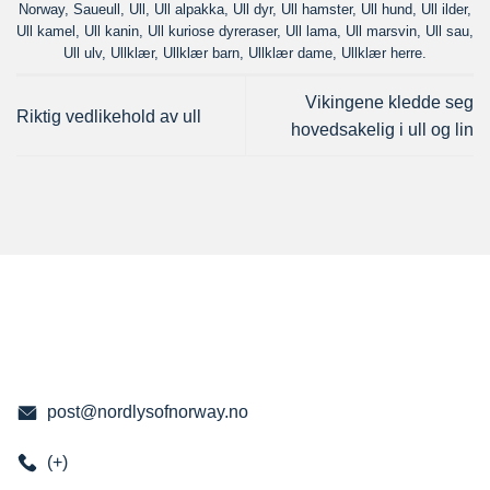
Norway
,
Saueull
,
Ull
,
Ull alpakka
,
Ull dyr
,
Ull hamster
,
Ull hund
,
Ull ilder
,
Ull kamel
,
Ull kanin
,
Ull kuriose dyreraser
,
Ull lama
,
Ull marsvin
,
Ull sau
,
Ull ulv
,
Ullklær
,
Ullklær barn
,
Ullklær dame
,
Ullklær herre
.
Vikingene kledde seg
Riktig vedlikehold av ull
hovedsakelig i ull og lin
post@nordlysofnorway.no
(+)