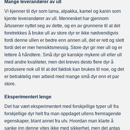
Mange leverandører av ull
Vi kjenner til dyr som lama, alpakka, kamel og kanin som
kjente leverandører av ull. Mennesket har gjennom
årtusener nyttet seg av dette, og en av grunnene til at det
foretrekkes å bruke ull av store dyr er ikke nødvendigvis
fordi denne ullen er bedre enn annen ull, det er rett og slett
fordi det er mer hensiktsmessig. Store dyr gir mer ull og er
lettere å håndtere. Små dyr gir kanskje mykere ull eller ull
med andre kvaliteter, men det kreves desto flere dyr å
produsere nok ull til at det faktisk kan brukes til noe, og det
er betraktelig mer arbeid med mange små dyr enn et par
store.
Eksperimentert lenge
Det har vært eksperimentert med forskjellige typer ull fra
forskjellige dyr helt fra man oppdaget ullens fremragende
egenskaper, blant annet fra ulv. Hvordan man klarte å
sanke inn denne vites ikke med sikkerhet, men det antas