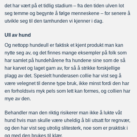
det har vært på et tidlig stadium – fra den tiden ulven lot
seg temme og begynte å følge menneskene – for senere å
utvikle seg til den tamhunden vi kjenner i dag.
Ull av hund
Og nettopp hundeull er faktisk et kjent produkt man kan
nytte seg av, og det finnes mange eksempler på folk som
har samlet på hundehårene fra hundene sine som de så
har karvet og laget garn av, for så å strikke forskjellige
plagg av det. Spesielt hunderasen collie har vist seg å
være velegnet til denne type bruk, ikke minst fordi den har
en forholdsvis myk pels som lett kan formes, og collien har
mye av den.
Behandler man den riktig risikerer man ikke å lukte våt
hund hvis man skulle være uheldig å bli utsatt for regnvær,
og den har vist seg utrolig slitesterk, noe som er praktisk i
og med den brukes til klær.