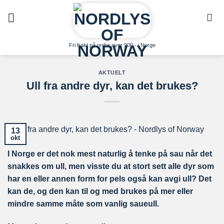
Skip
to
content
Fri frakt på ordre over 900,- i Norge
AKTUELT
Ull fra andre dyr, kan det brukes?
13
okt
I Norge er det nok mest naturlig å tenke på sau når det
snakkes om ull, men visste du at stort sett alle dyr som
har en
eller annen form for pels også kan avgi ull? Det
kan de, og den kan til og med brukes på mer eller
mindre samme måte som vanlig saueull.