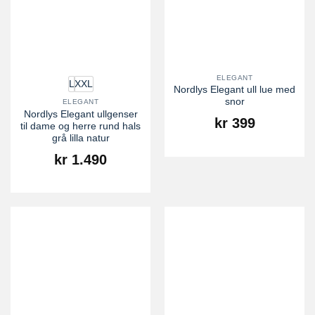
ELEGANT
L
XXL
Nordlys Elegant ull lue med
snor
ELEGANT
Nordlys Elegant ullgenser
kr
399
til dame og herre rund hals
grå lilla natur
kr
1.490