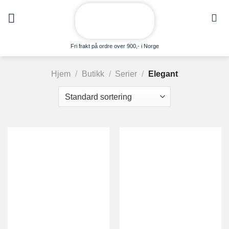
Skip
to
content
Fri frakt på ordre over 900,- i Norge
Hjem
/
Butikk
/
Serier
/
Elegant