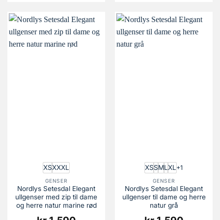
XS
XXXL
XS
S
M
L
XL
+1
GENSER
GENSER
Nordlys Setesdal Elegant
Nordlys Setesdal Elegant
ullgenser med zip til dame
ullgenser til dame og herre
og herre natur marine rød
natur grå