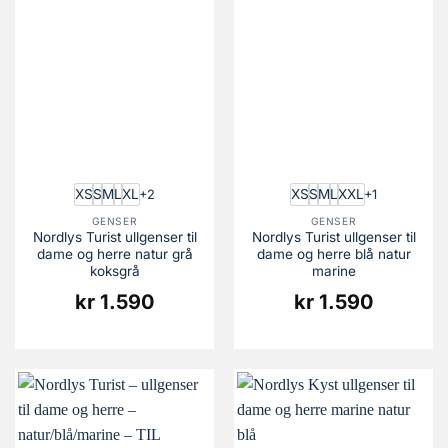
XS
S
M
L
XL
XS
S
M
L
XXL
+2
+1
GENSER
GENSER
Nordlys Turist ullgenser til
Nordlys Turist ullgenser til
dame og herre natur grå
dame og herre blå natur
koksgrå
marine
kr
1.590
kr
1.590