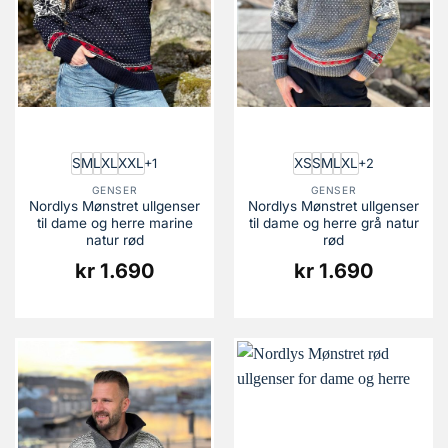
S
M
L
XL
XXL
XS
S
M
L
XL
+1
+2
GENSER
GENSER
Nordlys Mønstret ullgenser
Nordlys Mønstret ullgenser
til dame og herre marine
til dame og herre grå natur
natur rød
rød
kr
1.690
kr
1.690