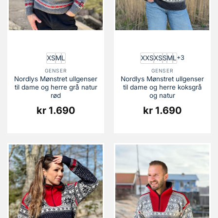
XS
M
L
XXS
XS
S
M
L
+3
GENSER
GENSER
Nordlys Mønstret ullgenser
Nordlys Mønstret ullgenser
til dame og herre grå natur
til dame og herre koksgrå
rød
og natur
kr
1.690
kr
1.690