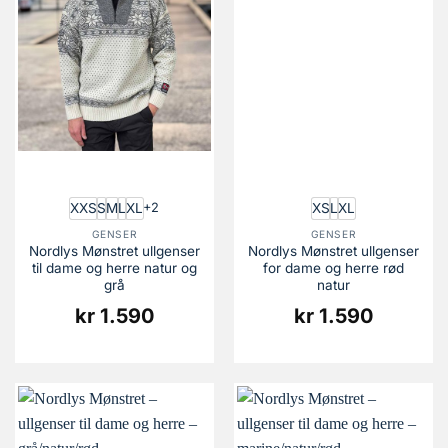
XXS
S
M
L
XL
XS
L
XL
+2
GENSER
GENSER
Nordlys Mønstret ullgenser
Nordlys Mønstret ullgenser
til dame og herre natur og
for dame og herre rød
grå
natur
kr
1.590
kr
1.590