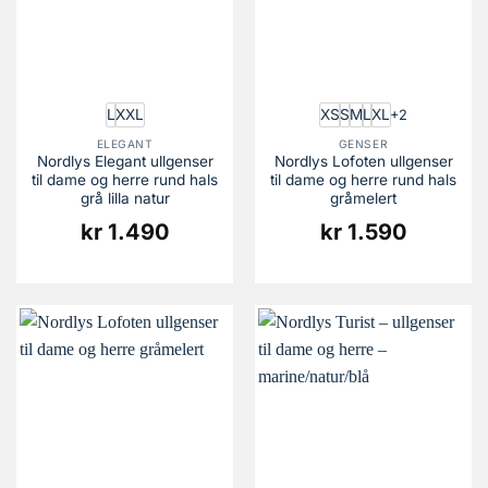
L
XXL
XS
S
M
L
XL
+2
ELEGANT
GENSER
Nordlys Elegant ullgenser
Nordlys Lofoten ullgenser
til dame og herre rund hals
til dame og herre rund hals
grå lilla natur
gråmelert
kr
1.490
kr
1.590