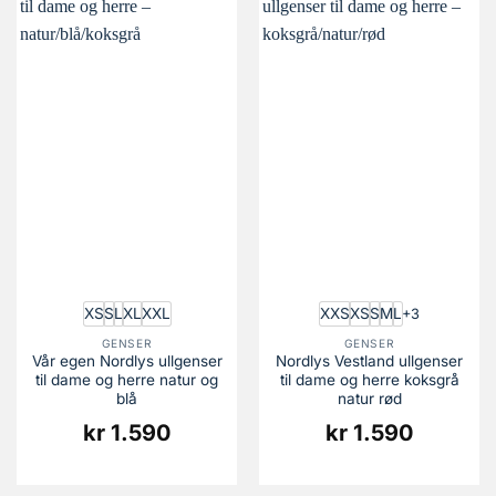
XS
S
L
XL
XXL
XXS
XS
S
M
L
+3
GENSER
GENSER
Vår egen Nordlys ullgenser
Nordlys Vestland ullgenser
til dame og herre natur og
til dame og herre koksgrå
blå
natur rød
kr
1.590
kr
1.590