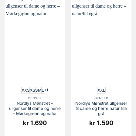
XXS
XS
S
M
L
XXL
+1
GENSER
GENSER
Nordlys Mønstret –
Nordlys Mønstret ullgenser
ullgenser til dame og herre
til dame og herre natur lilla
– Mørkegrønn og natur
grå
kr
1.690
kr
1.590