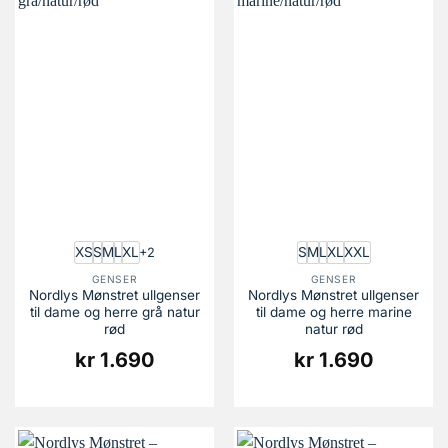
XS
S
M
L
XL
S
M
L
XL
XXL
+2
GENSER
GENSER
Nordlys Mønstret ullgenser
Nordlys Mønstret ullgenser
til dame og herre grå natur
til dame og herre marine
rød
natur rød
kr
1.690
kr
1.690