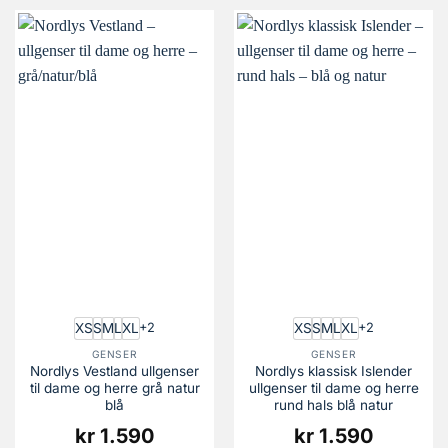
XS
S
M
L
XL
XS
S
M
L
XL
+2
+2
GENSER
GENSER
Nordlys Vestland ullgenser
Nordlys klassisk Islender
til dame og herre grå natur
ullgenser til dame og herre
blå
rund hals blå natur
kr
1.590
kr
1.590