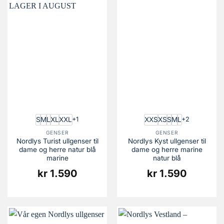
S
M
L
XL
XXL
XXS
XS
S
M
L
+1
+2
GENSER
GENSER
Nordlys Turist ullgenser til
Nordlys Kyst ullgenser til
dame og herre natur blå
dame og herre marine
marine
natur blå
kr
1.590
kr
1.590