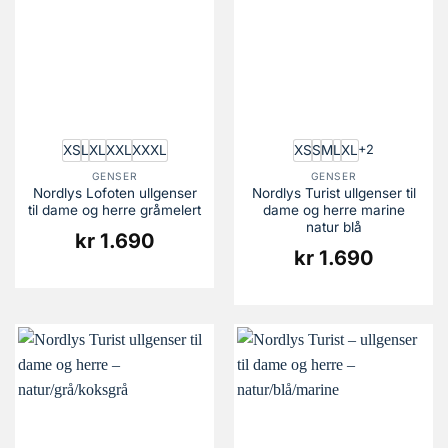
XS
L
XL
XXL
XXXL
XS
S
M
L
XL
+2
GENSER
GENSER
Nordlys Lofoten ullgenser
Nordlys Turist ullgenser til
til dame og herre gråmelert
dame og herre marine
natur blå
kr
1.690
kr
1.690