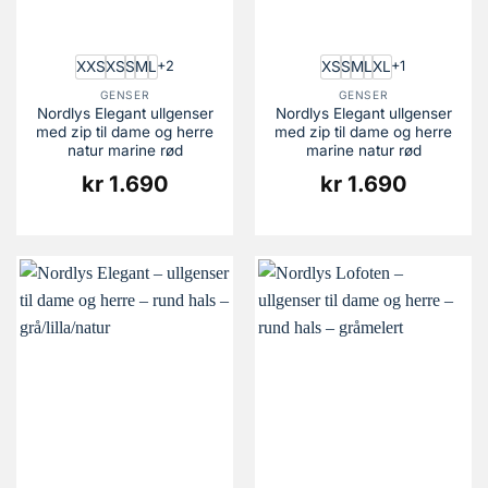
XXS
XS
S
M
L
XS
S
M
L
XL
+2
+1
GENSER
GENSER
Nordlys Elegant ullgenser
Nordlys Elegant ullgenser
med zip til dame og herre
med zip til dame og herre
natur marine rød
marine natur rød
kr
1.690
kr
1.690