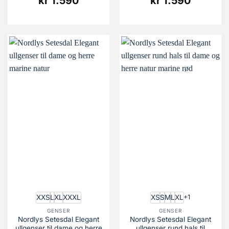
kr
1.590
kr
1.590
XXS
L
XL
XXXL
XS
S
M
L
XL
+1
GENSER
GENSER
Nordlys Setesdal Elegant
Nordlys Setesdal Elegant
ullgenser til dame og herre
ullgenser rund hals til