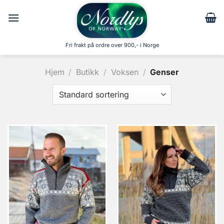
Skip
to
content
Fri frakt på ordre over 900,- i Norge
Hjem
/
Butikk
/
Voksen
/
Genser