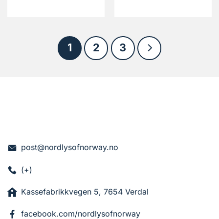
1
2
3
post@nordlysofnorway.no
(+)
Kassefabrikkvegen 5, 7654 Verdal
facebook.com/nordlysofnorway