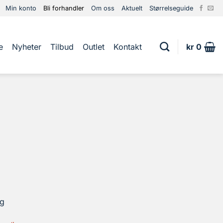
Min konto
Bli forhandler
Om oss
Aktuelt
Størrelseguide
e
Nyheter
Tilbud
Outlet
Kontakt
kr
0
ng