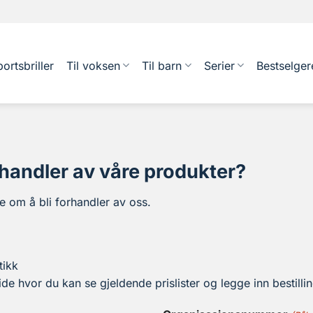
ortsbriller
Til voksen
Til barn
Serier
Bestselger
rhandler av våre produkter?
e om å bli forhandler av oss.
tikk
side hvor du kan se gjeldende prislister og legge inn bestilli