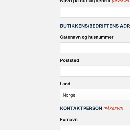
Navn på butikk/bedrift
(Påkrevd)
BUTIKKENS/BEDRIFTENS ADR
Gatenavn og husnummer
Poststed
Land
KONTAKTPERSON
(PÅKREVD)
Fornavn