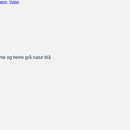
herre
,
Votter
 dame og herre grå natur blå