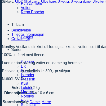
Stikkord:
Ullue
,
Ullue dame
,
Ullue herre
,
Ullvotter
,
Ullvotter dame
,
Ullvotter 
Pulsvarmere
Votter
Regn Poncho
Til barn
Beskrivelse
Tilleggsinformasjon
Genser
Omtaler (0)
Nordlys Vestland strikket ull lue og strikket ull votter i sett til
Serier
100% ull foret med fleece.
Elegant
Luen er one size og votter er i dame og herre str.
Elg
Femund
Pris ved kjøp enkeltvis kr. 399,- pr stk/par
Islender
N-600LSV-74
Klassisk
Kyst
Lofoten
Vekt
0,2 kg
Mønstret
Dimensjoner
15 × 10 × 6 cm
Nordlys
Polar
Størrelsesvalg
Dame
,
Herre
Setesdal