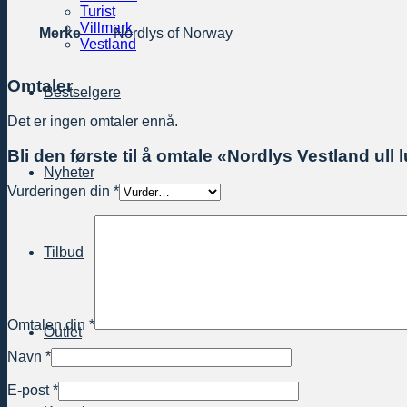
Turist
Villmark
Merke
Nordlys of Norway
Vestland
Omtaler
Bestselgere
Det er ingen omtaler ennå.
Bli den første til å omtale «Nordlys Vestland ull l
Nyheter
Vurderingen din
*
Tilbud
Omtalen din
*
Outlet
Navn
*
E-post
*