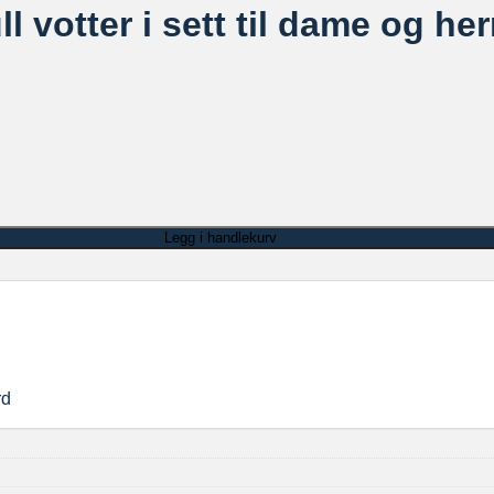
l votter i sett til dame og her
 natur blå antall
Legg i handlekurv
rd