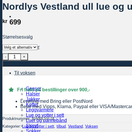
Nordlys Vestland ull lue og ul
699
kr
Størrelsesvalg
Sportsbriller
Nordlys Vestland ull lue og ull votter i sett til dame og herre grå
Til voksen
Genser
Fri frakt på bestillinger over 900,-
Halser
Jakker
Levering med Bring eller PostNord
Kofter
Betal med Vipps, Klarna, Paypal eller VISA/Masterca
Leggvarmere
Lue og votter i sett
Produktnummer:
N-600LSV-74
Luer og pannebånd
Skjerf
Kategorier:
Lue og votter i sett
,
tilbud
,
Vestland
,
Voksen
Sokker