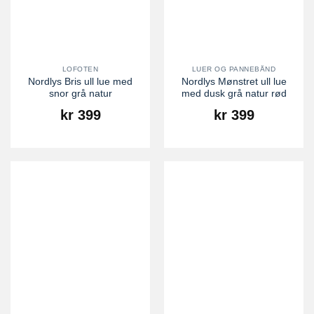
LOFOTEN
LUER OG PANNEBÅND
Nordlys Bris ull lue med
Nordlys Mønstret ull lue
snor grå natur
med dusk grå natur rød
kr
399
kr
399