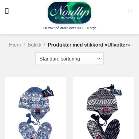
Skip
to
content
Fri frakt på ordre over 900,- i Norge
Hjem
/
Butikk
/
Produkter med stikkord «Ullvotter»