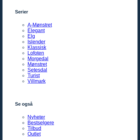
Serier
A-Mønstret
Elegant
Elg
Islender
Klassisk
Lofoten
Morgedal
Mønstret
Setesdal
Turist
Villmark
Se også
Nyheter
Bestselgere
Tilbud
Outlet