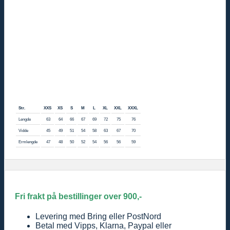
Str.
XXS
XS
S
M
L
XL
XXL
XXXL
Lengde
63
64
66
67
69
72
75
76
Vidde
45
49
51
54
58
63
67
70
Ermlengde
47
48
50
52
54
56
56
59
Fri frakt på bestillinger over 900,-
Levering med Bring eller PostNord
Betal med Vipps, Klarna, Paypal eller