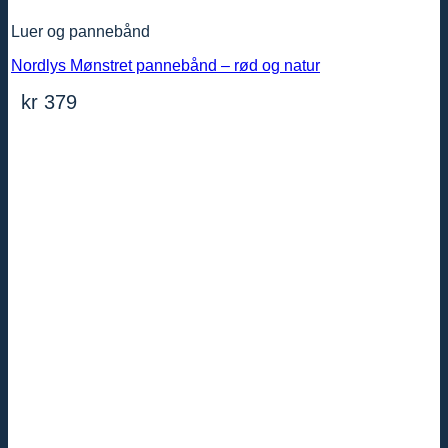
Luer og pannebånd
Nordlys Mønstret pannebånd – rød og natur
kr
379