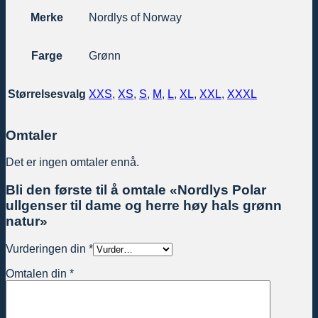
Merke
Nordlys of Norway
Farge
Grønn
Størrelsesvalg
XXS
,
XS
,
S
,
M
,
L
,
XL
,
XXL
,
XXXL
Omtaler
Det er ingen omtaler ennå.
Bli den første til å omtale «Nordlys Polar
ullgenser til dame og herre høy hals grønn
natur»
Vurderingen din
*
Omtalen din
*