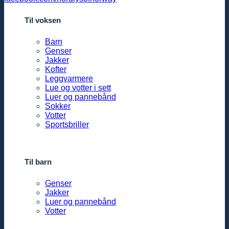
Til voksen
Barn
Genser
Jakker
Kofter
Leggvarmere
Lue og votter i sett
Luer og pannebånd
Sokker
Votter
Sportsbriller
Til barn
Genser
Jakker
Luer og pannebånd
Votter