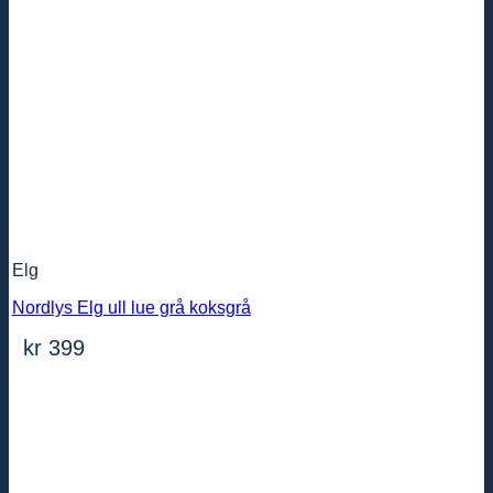
Elg
Nordlys Elg ull lue grå koksgrå
kr
399