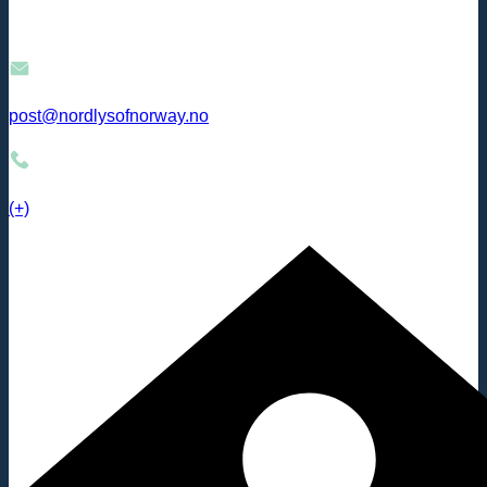
post@nordlysofnorway.no
(+)