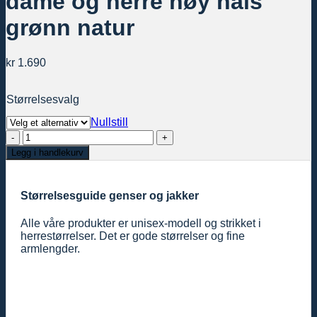
dame og herre høy hals
grønn natur
kr
1.690
Størrelsesvalg
Nullstill
Nordlys
Polar
Legg i handlekurv
ullgenser
til
dame
Størrelsesguide genser og jakker
og
herre
Alle våre produkter er unisex-modell og strikket i
høy
herrestørrelser. Det er gode størrelser og fine
hals
armlengder.
grønn
natur
antall