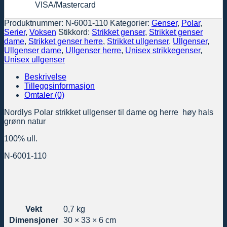
VISA/Mastercard
Produktnummer:
N-6001-110
Kategorier:
Genser
,
Polar
,
Serier
,
Voksen
Stikkord:
Strikket genser
,
Strikket genser
dame
,
Strikket genser herre
,
Strikket ullgenser
,
Ullgenser
,
Ullgenser dame
,
Ullgenser herre
,
Unisex strikkegenser
,
Unisex ullgenser
Beskrivelse
Tilleggsinformasjon
Omtaler (0)
Nordlys Polar strikket ullgenser til dame og herre høy hals
grønn natur
100% ull.
N-6001-110
Vekt
0,7 kg
Dimensjoner
30 × 33 × 6 cm