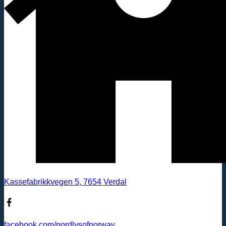
Kassefabrikkvegen 5, 7654 Verdal
facebook.com/nordlysofnorway