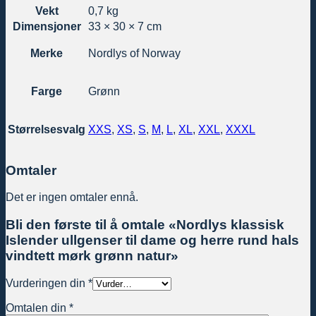
Vekt
0,7 kg
Dimensjoner
33 × 30 × 7 cm
Merke
Nordlys of Norway
Farge
Grønn
Størrelsesvalg
XXS
,
XS
,
S
,
M
,
L
,
XL
,
XXL
,
XXXL
Omtaler
Det er ingen omtaler ennå.
Bli den første til å omtale «Nordlys klassisk
Islender ullgenser til dame og herre rund hals
vindtett mørk grønn natur»
Vurderingen din
*
Omtalen din
*