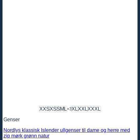
XXS
XS
S
M
L
XL
XXL
XXXL
+3
Genser
Nordlys klassisk Islender ullgenser til dame og herre med
zip mørk grønn natur