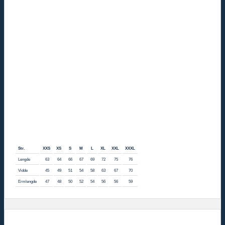
vindtett
mørk
grønn
natur
antall
Str.
XXS
XS
S
M
L
XL
XXL
XXXL
Lengde
63
64
66
67
69
72
75
76
Vidde
45
49
51
54
58
63
67
70
Ermlengde
47
48
50
52
54
56
56
59