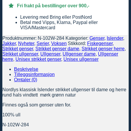
Fri frakt på bestillinger over 900,-
Levering med Bring eller PostNord
Betal med Vipps, Klarna, Paypal eller
VISA/Mastercard
Produktnummer:
N-102W-284
Kategorier:
Genser
,
Islender
,
Jakker
,
Nyheter
,
Serier
,
Voksen
Stikkord:
Fiskegenser
,
Strikket genser
,
Strikket genser dame
,
Strikket genser herre
,
Strikket ullgenser
,
Ullgenser
,
Ullgenser dame
,
Ullgenser
herre
,
Unisex strikket genser
,
Unisex ullgenser
Beskrivelse
Tilleggsinformasjon
Omtaler (0)
Nordlys klassisk Islender strikket ullgenser til dame og herre
rund hals vindtett mørk grønn natur
Finnes også som genser uten for.
100% ull
N-102W-284