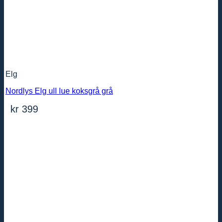
Elg
Nordlys Elg ull lue koksgrå grå
kr
399