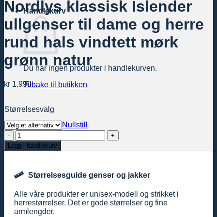
Nordlys klassisk Islender
Handlekurv
ullgenser til dame og herre
rund hals vindtett mørk
grønn natur
Du har ingen produkter i handlekurven.
kr
1.990
Tilbake til butikken
Størrelsesvalg
Nullstill
Nordlys
klassisk
Legg i handlekurv
Islender
ullgenser
til
Størrelsesguide genser og jakker
dame
og
Alle våre produkter er unisex-modell og strikket i
herre
herrestørrelser. Det er gode størrelser og fine
rund
armlengder.
hals