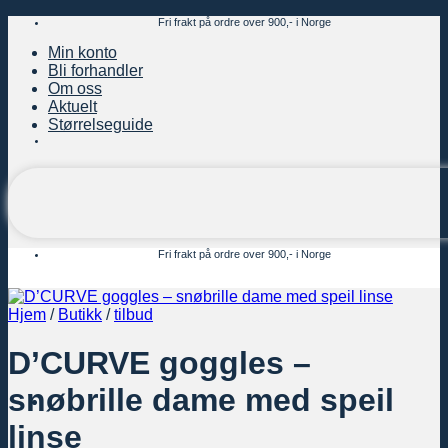
Skip
Fri frakt på ordre over 900,- i Norge
to
Min konto
content
Bli forhandler
Om oss
Aktuelt
Størrelseguide
Fri frakt på ordre over 900,- i Norge
Hjem
/
Butikk
/
tilbud
D’CURVE goggles –
snøbrille dame med speil
linse