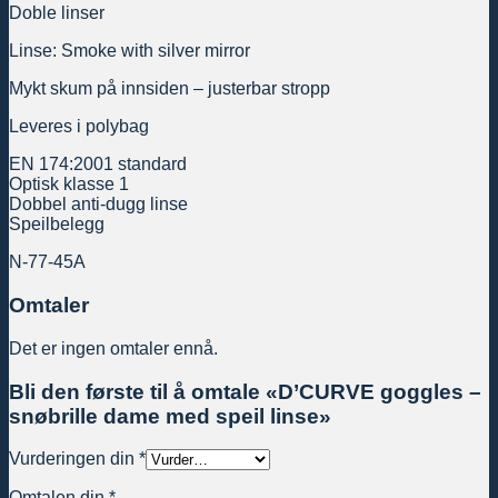
Doble linser
Linse: Smoke with silver mirror
Mykt skum på innsiden – justerbar stropp
Leveres i polybag
EN 174:2001 standard
Optisk klasse 1
Dobbel anti-dugg linse
Speilbelegg
N-77-45A
Omtaler
Det er ingen omtaler ennå.
Bli den første til å omtale «D’CURVE goggles –
snøbrille dame med speil linse»
Vurderingen din
*
Omtalen din
*