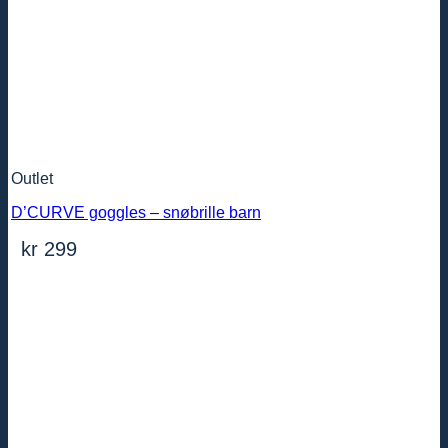
Outlet
D’CURVE goggles – snøbrille barn
kr
299