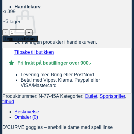
Handlekurv
kr
399
På lager
D'CURVE
goggles
Legg i handlekurv
Du har ingen produkter i handlekurven.
-
snøbrille
Tilbake til butikken
dame
med
Fri frakt på bestillinger over 900,-
speil
linse
antall
Levering med Bring eller PostNord
Betal med Vipps, Klarna, Paypal eller
VISA/Mastercard
Produktnummer:
N-77-45A
Kategorier:
Outlet
,
Sportsbriller
,
tilbud
Beskrivelse
Omtaler (0)
D’CURVE goggles – snøbrille dame med speil linse