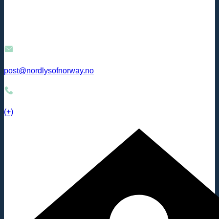
post@nordlysofnorway.no
(+)