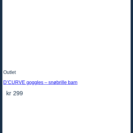
Outlet
D’CURVE goggles – snøbrille barn
kr
299