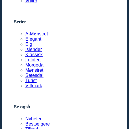
Votter
Serier
A-Mønstret
Elegant
Elg
Islender
Klassisk
Lofoten
Morgedal
Mønstret
Setesdal
Turist
Villmark
Se også
Nyheter
Bestselgere