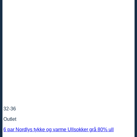
32-36
Outlet
6 par Nordlys tykke og varme Ullsokker grå 80% ull