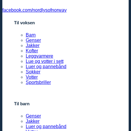
facebook.com/nordlysofnorway
Til voksen
Barn
Genser
Jakker
Kofter
Leggvarmere
Lue og votter i sett
Luer og pannebånd
Sokker
Votter
Sportsbriller
Til barn
Genser
Jakker
Luer og pannebånd