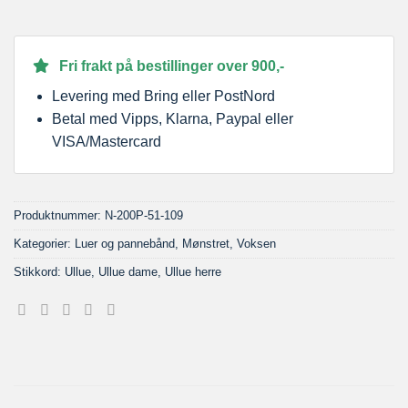
Fri frakt på bestillinger over 900,-
Levering med Bring eller PostNord
Betal med Vipps, Klarna, Paypal eller
VISA/Mastercard
Produktnummer:
N-200P-51-109
Kategorier:
Luer og pannebånd
,
Mønstret
,
Voksen
Stikkord:
Ullue
,
Ullue dame
,
Ullue herre