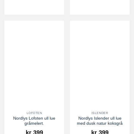
LOFOTEN
ISLENDER
Nordlys Lofoten ull lue
Nordlys Islender ull lue
gråmelert.
med dusk natur koksgrå
kr
399
kr
399