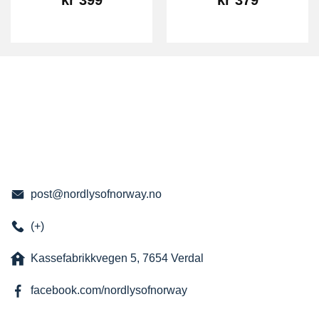
kr
399
kr
379
post@nordlysofnorway.no
(+)
Kassefabrikkvegen 5, 7654 Verdal
facebook.com/nordlysofnorway