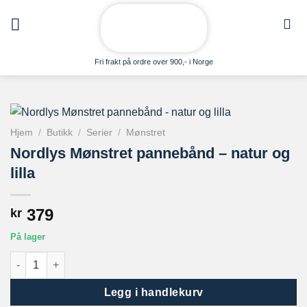
Skip
to
content
Fri frakt på ordre over 900,- i Norge
Hjem
/
Butikk
/
Serier
/
Mønstret
Nordlys Mønstret pannebånd – natur og
lilla
379
kr
På lager
Nordlys Mønstret pannebånd - natur og lilla antall
Legg i handlekurv