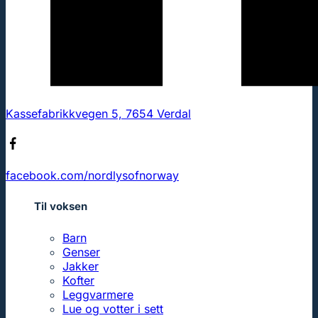
Kassefabrikkvegen 5, 7654 Verdal
facebook.com/nordlysofnorway
Til voksen
Barn
Genser
Jakker
Kofter
Leggvarmere
Lue og votter i sett