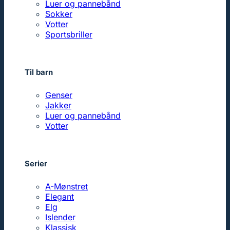
Luer og pannebånd
Sokker
Votter
Sportsbriller
Til barn
Genser
Jakker
Luer og pannebånd
Votter
Serier
A-Mønstret
Elegant
Elg
Islender
Klassisk