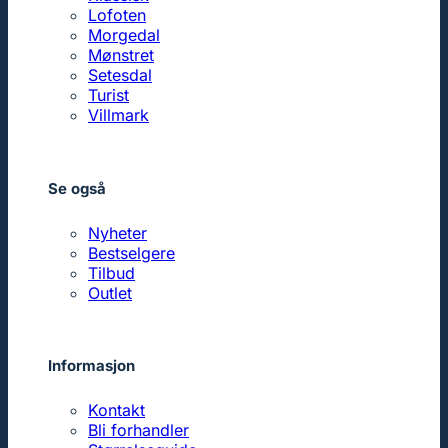
Lofoten
Morgedal
Mønstret
Setesdal
Turist
Villmark
Se også
Nyheter
Bestselgere
Tilbud
Outlet
Informasjon
Kontakt
Bli forhandler