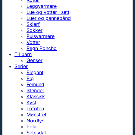
Kofter
Leggvarmere
Lue og votter i sett
Luer og pannebånd
Skjerf
Sokker
Pulsvarmere
Votter
Regn Poncho
Til barn
Genser
Serier
Elegant
Elg
Femund
Islender
Klassisk
Kyst
Lofoten
Mønstret
Nordlys
Polar
Setesdal