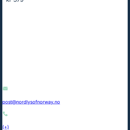
post@nordlysofnorway.no
(+)