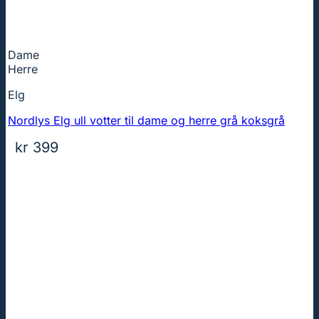
Dame
Herre
Elg
Nordlys Elg ull votter til dame og herre grå koksgrå
kr
399