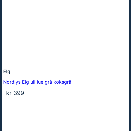
Elg
Nordlys Elg ull lue grå koksgrå
kr
399