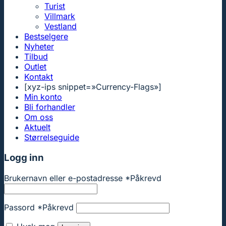
Turist
Villmark
Vestland
Bestselgere
Nyheter
Tilbud
Outlet
Kontakt
[xyz-ips snippet=»Currency-Flags»]
Min konto
Bli forhandler
Om oss
Aktuelt
Størrelseguide
Logg inn
Brukernavn eller e-postadresse
*
Påkrevd
Passord
*
Påkrevd