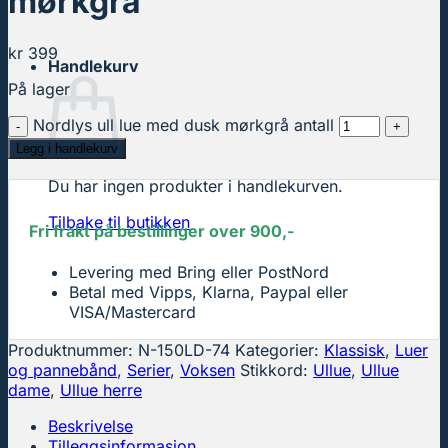
mørkgrå
kr
399
Handlekurv
På lager
Nordlys ull lue med dusk mørkgrå antall
Legg i handlekurv
Du har ingen produkter i handlekurven.
Tilbake til butikken
Fri frakt på bestillinger over 900,-
Levering med Bring eller PostNord
Betal med Vipps, Klarna, Paypal eller
VISA/Mastercard
Produktnummer:
N-150LD-74
Kategorier:
Klassisk
,
Luer
og pannebånd
,
Serier
,
Voksen
Stikkord:
Ullue
,
Ullue
dame
,
Ullue herre
Beskrivelse
Tilleggsinformasjon