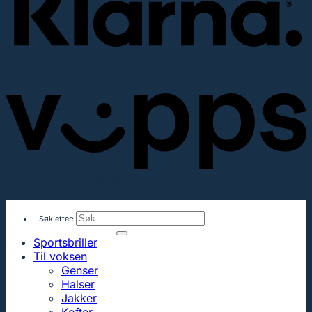
Copyright 2026 ©
Nordlys of Norway AS
|
NO918430199MVA
Søk etter:
Sportsbriller
Til voksen
Genser
Halser
Jakker