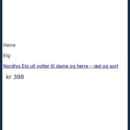
Herre
Elg
Nordlys Elg ull votter til dame og herre – rød og sort
kr
399