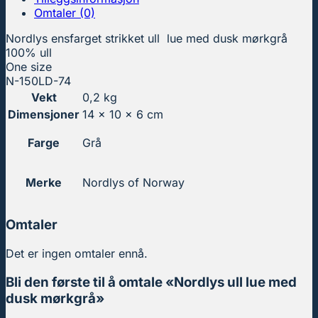
Omtaler (0)
Nordlys ensfarget strikket ull lue med dusk mørkgrå
100% ull
One size
N-150LD-74
Vekt
0,2 kg
Dimensjoner
14 × 10 × 6 cm
Farge
Grå
Merke
Nordlys of Norway
Omtaler
Det er ingen omtaler ennå.
Bli den første til å omtale «Nordlys ull lue med
dusk mørkgrå»