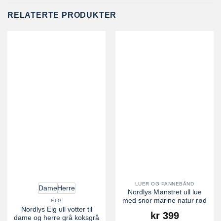
RELATERTE PRODUKTER
LUER OG PANNEBÅND
Dame
Herre
Nordlys Mønstret ull lue
med snor marine natur rød
ELG
Nordlys Elg ull votter til
kr
399
dame og herre grå koksgrå