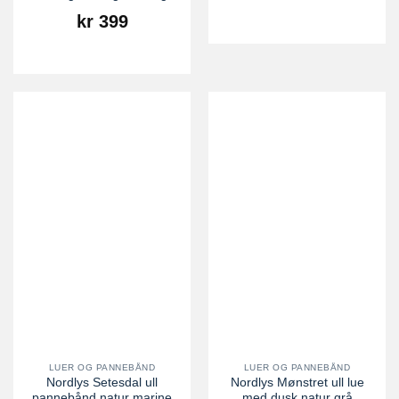
kr
399
LUER OG PANNEBÅND
LUER OG PANNEBÅND
Nordlys Setesdal ull
Nordlys Mønstret ull lue
pannebånd natur marine
med dusk natur grå