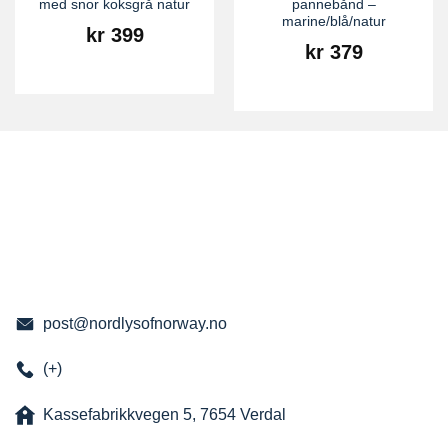
med snor koksgrå natur
pannebånd –
marine/blå/natur
kr
399
kr
379
post@nordlysofnorway.no
(+)
Kassefabrikkvegen 5, 7654 Verdal