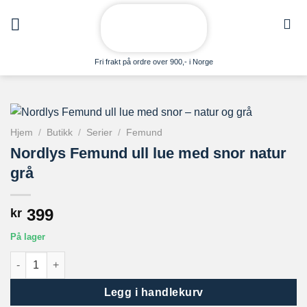
Skip
to
content
Fri frakt på ordre over 900,- i Norge
Hjem
/
Butikk
/
Serier
/
Femund
Nordlys Femund ull lue med snor natur
grå
399
kr
På lager
Nordlys Femund ull lue med snor natur grå antall
Legg i handlekurv