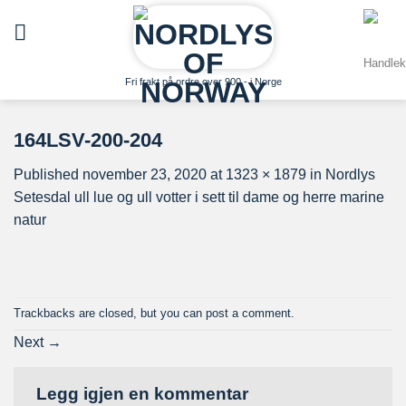
Skip
to
content
Fri frakt på ordre over 900,- i Norge
164LSV-200-204
Published
november 23, 2020
at
1323 × 1879
in
Nordlys
Setesdal ull lue og ull votter i sett til dame og herre marine
natur
Trackbacks are closed, but you can
post a comment
.
Next
→
Legg igjen en kommentar