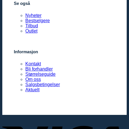
Se også
Nyheter
Bestselgere
Tilbud
Outlet
Informasjon
Kontakt
Bli forhandler
Størrelseguide
Om oss
Salgsbetingelser
Aktuelt