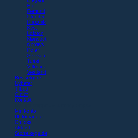
Elegant
Elg
Femund
Islender
Klassisk
Kyst
Lofoten
Mønstret
Nordlys
Polar
Setesdal
Turist
Villmark
Vestland
Bestselgere
Nyheter
Tilbud
Outlet
Kontakt
[xyz-ips snippet=»Currency-Flags»]
Min konto
Bli forhandler
Om oss
Aktuelt
Størrelseguide