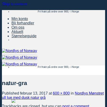
Skip to content
Fri frakt på ordre over 900,- i Norge
Min konto
Bli forhandler
Om oss
Aktuelt
Størrelseguide
Fri frakt på ordre over 900,- i Norge
natur-gra
Published
februar 13, 2017
at
600 × 800
in
Nordlys Mønstret
ull lue med dusk natur grå
Trackbacks are closed, but you can
post a comment
.