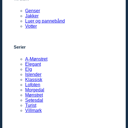
Genser
Jakker
Luer og pannebånd
Votter
Serier
A-Mønstret
Elegant
Elg
Islender
Klassisk
Lofoten
Morgedal
Mønstret
Setesdal
Turist
Villmark