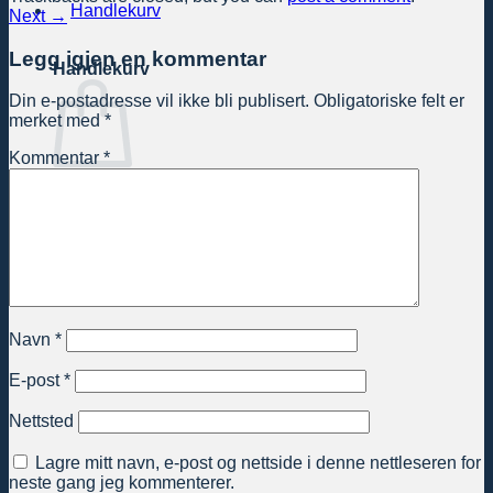
Next
→
Legg igjen en kommentar
Handlekurv
Din e-postadresse vil ikke bli publisert.
Obligatoriske felt er
merket med
*
Kommentar
*
Du har ingen produkter i handlekurven.
Tilbake til butikken
Navn
*
E-post
*
Nettsted
Lagre mitt navn, e-post og nettside i denne nettleseren for
neste gang jeg kommenterer.