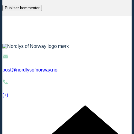
post@nordlysofnorway.no
(+)