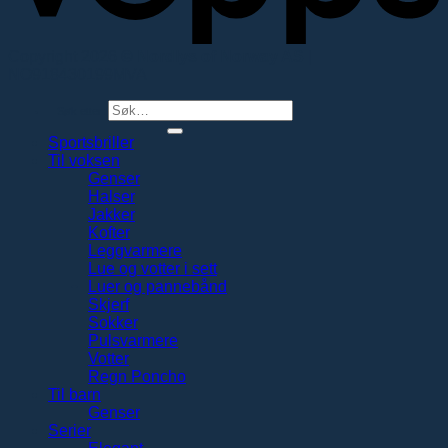
Copyright 2026 ©
Nordlys of Norway AS
|
NO918430199MVA
Søk etter:
Sportsbriller
Til voksen
Genser
Halser
Jakker
Kofter
Leggvarmere
Lue og votter i sett
Luer og pannebånd
Skjerf
Sokker
Pulsvarmere
Votter
Regn Poncho
Til barn
Genser
Serier