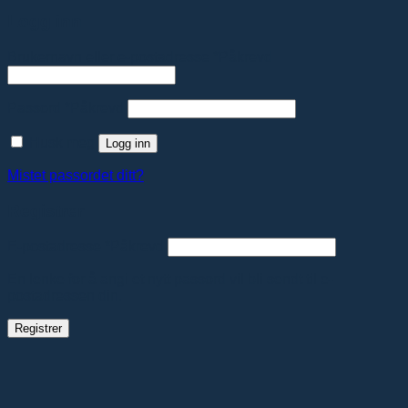
Logg inn
Brukernavn eller e-postadresse
*
Påkrevd
Passord
*
Påkrevd
Husk meg
Logg inn
Mistet passordet ditt?
Registrer
E-postadresse
*
Påkrevd
En lenke for å angi et nytt passord vil bli sendt til e-
postadressen din.
Registrer