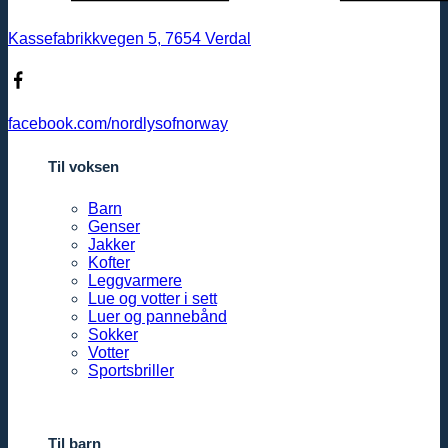
Kassefabrikkvegen 5, 7654 Verdal
facebook.com/nordlysofnorway
Til voksen
Barn
Genser
Jakker
Kofter
Leggvarmere
Lue og votter i sett
Luer og pannebånd
Sokker
Votter
Sportsbriller
Til barn