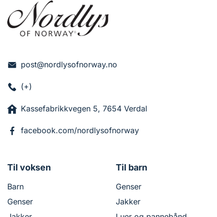
post@nordlysofnorway.no
(+)
Kassefabrikkvegen 5, 7654 Verdal
facebook.com/nordlysofnorway
Til voksen
Til barn
Barn
Genser
Genser
Jakker
Jakker
Luer og pannebånd