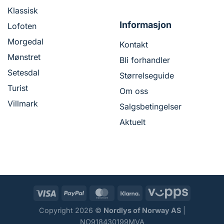
Klassisk
Informasjon
Lofoten
Morgedal
Kontakt
Mønstret
Bli forhandler
Setesdal
Størrelseguide
Turist
Om oss
Villmark
Salgsbetingelser
Aktuelt
Copyright 2026 ©
Nordlys of Norway AS
|
NO918430199MVA