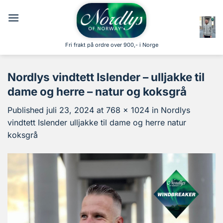
Skip
to
content
Fri frakt på ordre over 900,- i Norge
Nordlys vindtett Islender – ulljakke til
dame og herre – natur og koksgrå
Published
juli 23, 2024
at
768 × 1024
in
Nordlys
vindtett Islender ulljakke til dame og herre natur
koksgrå