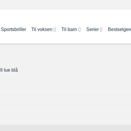
Sportsbriller
Til voksen
Til barn
Serier
Bestselger
l lue blå