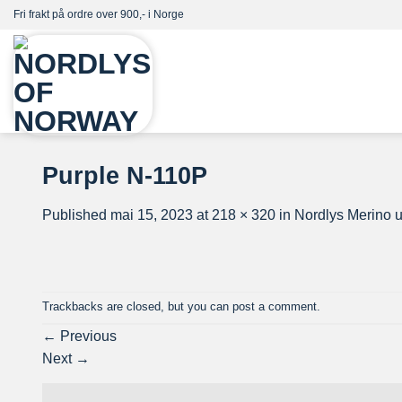
Skip
Fri frakt på ordre over 900,- i Norge
to
content
Purple N-110P
Published
mai 15, 2023
at
218 × 320
in
Nordlys Merino ul
Trackbacks are closed, but you can
post a comment
.
←
Previous
Next
→