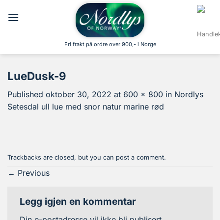
Skip
to
content
Fri frakt på ordre over 900,- i Norge
LueDusk-9
Published
oktober 30, 2022
at
600 × 800
in
Nordlys
Setesdal ull lue med snor natur marine rød
Trackbacks are closed, but you can
post a comment
.
←
Previous
Legg igjen en kommentar
Din e-postadresse vil ikke bli publisert.