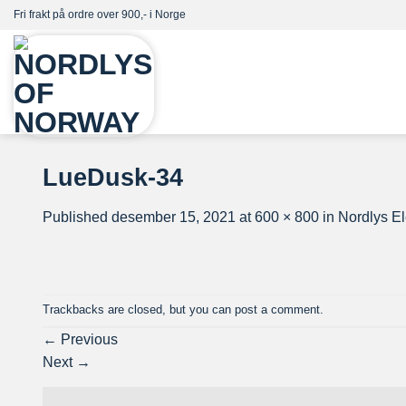
Skip
Fri frakt på ordre over 900,- i Norge
to
content
LueDusk-34
Published
desember 15, 2021
at
600 × 800
in
Nordlys El
Trackbacks are closed, but you can
post a comment
.
←
Previous
Next
→