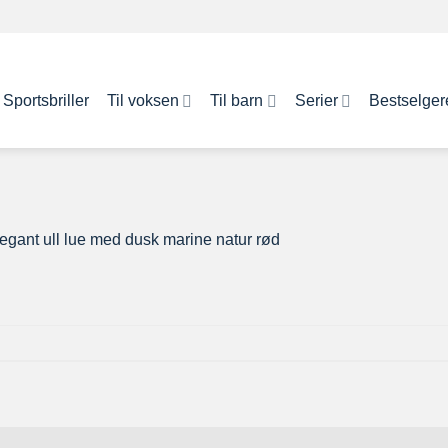
Sportsbriller
Til voksen
Til barn
Serier
Bestselger
egant ull lue med dusk marine natur rød