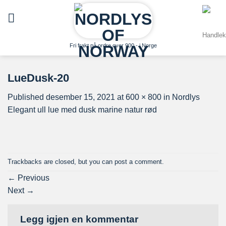
Skip
to
content
Fri frakt på ordre over 900,- i Norge
LueDusk-20
Published
desember 15, 2021
at
600 × 800
in
Nordlys
Elegant ull lue med dusk marine natur rød
Trackbacks are closed, but you can
post a comment
.
←
Previous
Next
→
Legg igjen en kommentar