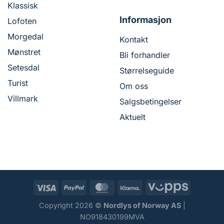
Klassisk
Informasjon
Lofoten
Morgedal
Kontakt
Mønstret
Bli forhandler
Setesdal
Størrelseguide
Turist
Om oss
Villmark
Salgsbetingelser
Aktuelt
Copyright 2026 ©
Nordlys of Norway AS
|
NO918430199MVA