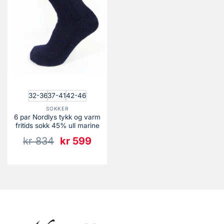
32-36
37-41
42-46
SOKKER
6 par Nordlys tykk og varm
fritids sokk 45% ull marine
Opprinnelig
Nåværende
kr
834
kr
599
pris
pris
var:
er:
kr 834.
kr 599.