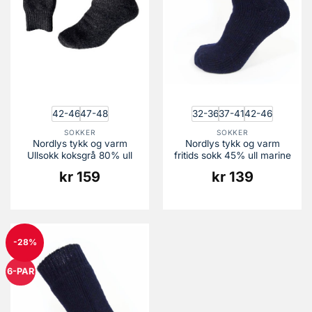
42-46
47-48
32-36
37-41
42-46
SOKKER
SOKKER
Nordlys tykk og varm
Nordlys tykk og varm
Ullsokk koksgrå 80% ull
fritids sokk 45% ull marine
kr
159
kr
139
-28%
6-PAR