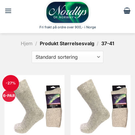
Skip
to
content
Fri frakt på ordre over 900,- i Norge
Hjem
/
Produkt Størrelsesvalg
/
37-41
-27%
6-PAR