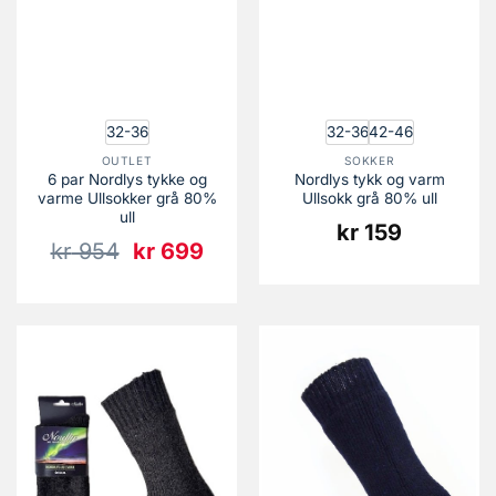
32-36
32-36
42-46
OUTLET
SOKKER
6 par Nordlys tykke og
Nordlys tykk og varm
varme Ullsokker grå 80%
Ullsokk grå 80% ull
ull
kr
159
Opprinnelig
Nåværende
kr
954
kr
699
pris
pris
var:
er:
kr 954.
kr 699.