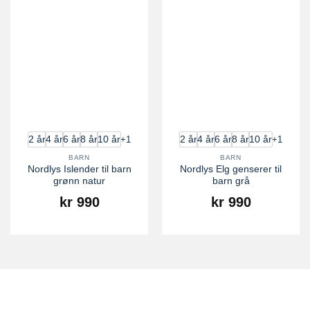
+1
+1
2 år
4 år
6 år
8 år
10 år
2 år
4 år
6 år
8 år
10 år
BARN
BARN
Nordlys Islender til barn
Nordlys Elg genserer til
grønn natur
barn grå
kr
990
kr
990