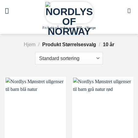
Skip
to
content
Fri frakt på ordre over 900,- i Norge
Hjem
/
Produkt Størrelsesvalg
/
10 år