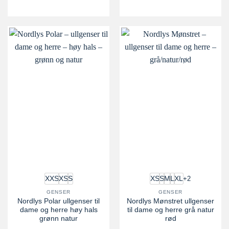
+2
XXS
XS
S
XS
S
M
L
XL
GENSER
GENSER
Nordlys Polar ullgenser til
Nordlys Mønstret ullgenser
dame og herre høy hals
til dame og herre grå natur
grønn natur
rød