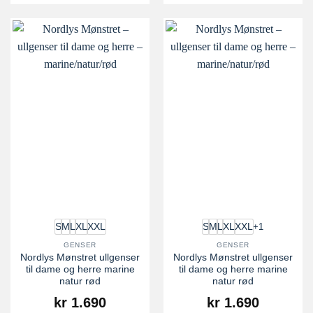
+1
S
M
L
XL
XXL
S
M
L
XL
XXL
GENSER
GENSER
Nordlys Mønstret ullgenser
Nordlys Mønstret ullgenser
til dame og herre marine
til dame og herre marine
natur rød
natur rød
kr
1.690
kr
1.690