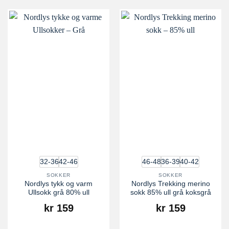
32-36
42-46
46-48
36-39
40-42
SOKKER
SOKKER
Nordlys tykk og varm
Nordlys Trekking merino
Ullsokk grå 80% ull
sokk 85% ull grå koksgrå
kr
159
kr
159