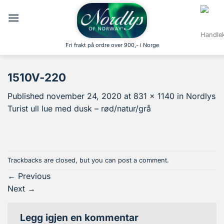
Skip
to
content
Fri frakt på ordre over 900,- i Norge
1510V-220
Published
november 24, 2020
at
831 × 1140
in
Nordlys
Turist ull lue med dusk – rød/natur/grå
Trackbacks are closed, but you can
post a comment
.
←
Previous
Next
→
Legg igjen en kommentar