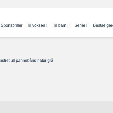
Sportsbriller
Til voksen
Til barn
Serier
Bestselger
stret ull pannebånd natur grå